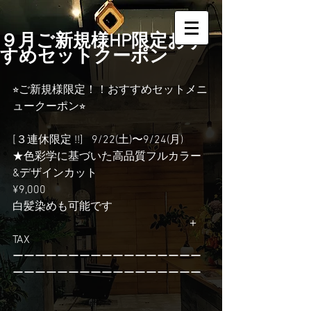
９月ご新規様HP限定おす
すめセットクーポン
⭐︎ご新規様限定！！おすすめセットメニ
ュークーポン⭐︎ 
[３連休限定 !!]   9/22(土)〜9/24(月)
★色彩学に基づいた高品質フルカラー  
&デザインカット
¥9,000
白髪染めも可能です                                   
                                                               ＋
TAX
ーーーーーーーーーーーーーーーーー
ーーーーーーーーーーーーーーーーー