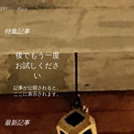
LERY
More
特集記事
後でもう一度
お試しくださ
い
記事が公開されると、
ここに表示されます。
最新記事