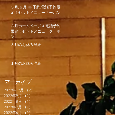
５月,６月 HP予約,電話予約限
定！セットメニュークーポン
３月ホームページ＆電話予約
限定！セットメニュークーポ
ン
３月のお休み詳細
１月のお休み詳細
アーカイブ
2022年12月
（2）
2件の記事
2022年9月
（1）
1件の記事
2022年8月
（1）
1件の記事
2022年7月
（1）
1件の記事
2022年6月
（1）
1件の記事